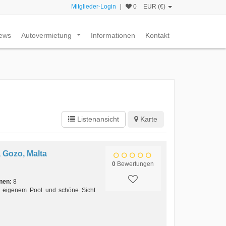
Mitglieder-Login
|
0
EUR (€)
ews
Autovermietung
Informationen
Kontakt
...
Listenansicht
Karte
 Gozo, Malta
0
Bewertungen
nen:
8
t eigenem Pool und schöne Sicht