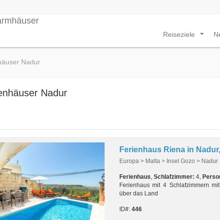
Reiseziele
N
...
häuser Nadur
enhäuser Nadur
Ferienhaus Riena in Nadur,
Europa > Malta > Insel Gozo > Nadur
Ferienhaus
,
Schlafzimmer:
4,
Perso
Ferienhaus mit 4 Schlafzimmern mi
über das Land
ID#:
446