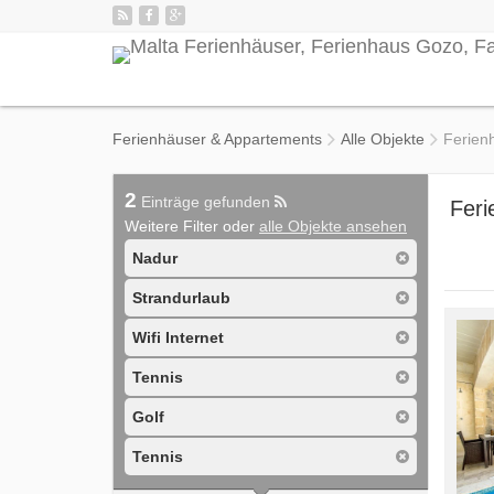
Ferienhäuser & Appartements
Alle Objekte
Ferien
2
Einträge gefunden
Feri
Weitere Filter oder
alle Objekte ansehen
Nadur
Strandurlaub
Wifi Internet
Tennis
Golf
Tennis